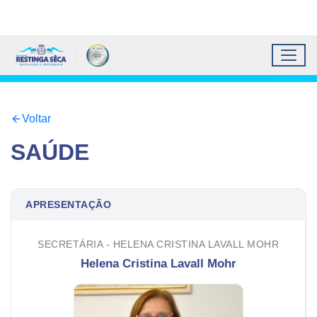
Topo do site
Ir para conteúdo principal
Todos os atalhos
Toggl
Prefeitura Municipal de 
Conteúdo principal
Conteúdo Principal
Voltar
SAÚDE
APRESENTAÇÃO
SECRETÁRIA - HELENA CRISTINA LAVALL MOHR
Helena Cristina Lavall Mohr