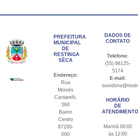
Conteúdo Rodapé
DADOS DE
PREFEITURA
CONTATO
MUNICIPAL
DE
RESTINGA
Telefone:
SÊCA
(55) 98135-
5174
Endereço:
E-mail:
Rua
ouvidoria@resti
Moisés
Cantarelli,
HORÁRIO
368
DE
ATENDIMENTO
Bairro
Centro
Manhã 08:00
97200-
às 12:00
000