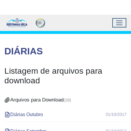
Topo do site
Ir para conteúdo principal
Todos os atalhos
Toggl
Prefeitura Municipal de 
Conteúdo principal
Conteúdo Principal
DIÁRIAS
Listagem de arquivos para
download
Arquivos para Download
(
10
)
Diárias Outubro
31/10/2017