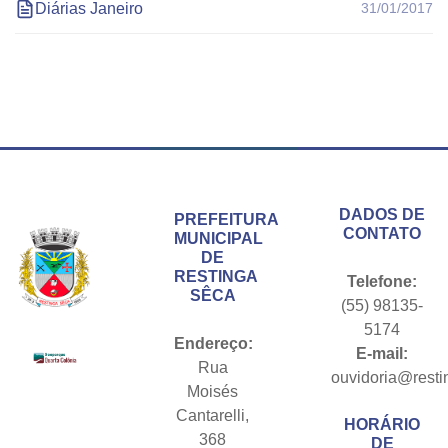
Diárias Janeiro
31/01/2017
Conteúdo Rodapé
DADOS DE
PREFEITURA
CONTATO
MUNICIPAL
DE
RESTINGA
Telefone:
SÊCA
(55) 98135-
5174
Endereço:
E-mail:
Rua
ouvidoria@resti
Moisés
Cantarelli,
HORÁRIO
368
DE