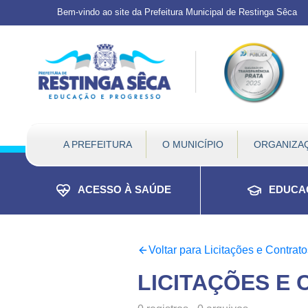
Topo do site
Ir para conteúdo principal
Todos os atalhos
Bem-vindo ao site da Prefeitura Municipal de Restinga Sêca
A PREFEITURA
O MUNICÍPIO
ORGANIZA
Prefeitura Municipal de 
Conteúdo principal
Conteúdo Principal
ACESSO À SAÚDE
EDUCA
Voltar para Licitações e Contrato
LICITAÇÕES E