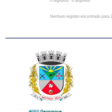
0
registros
·
0
arquivos
Nenhum registro encontrado para
Conteúdo Rodapé