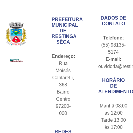
Conteúdo Rodapé
DADOS DE
PREFEITURA
CONTATO
MUNICIPAL
DE
RESTINGA
Telefone:
SÊCA
(55) 98135-
5174
Endereço:
E-mail:
Rua
ouvidoria@resti
Moisés
Cantarelli,
HORÁRIO
368
DE
ATENDIMENTO
Bairro
Centro
Manhã 08:00
97200-
às 12:00
000
Tarde 13:00
às 17:00
REDES