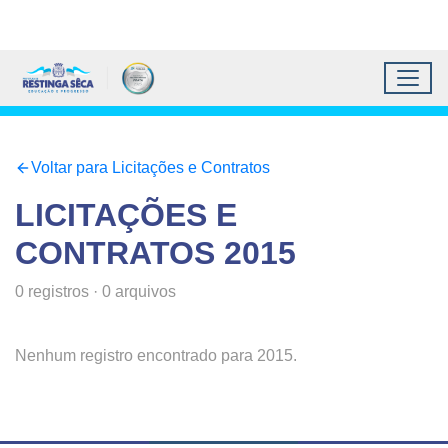
Topo do site
Ir para conteúdo principal
Todos os atalhos
Toggl
Prefeitura Municipal de 
Conteúdo principal
Conteúdo Principal
Voltar para Licitações e Contratos
LICITAÇÕES E
CONTRATOS
2015
0
registros
·
0
arquivos
Nenhum registro encontrado para
2015
.