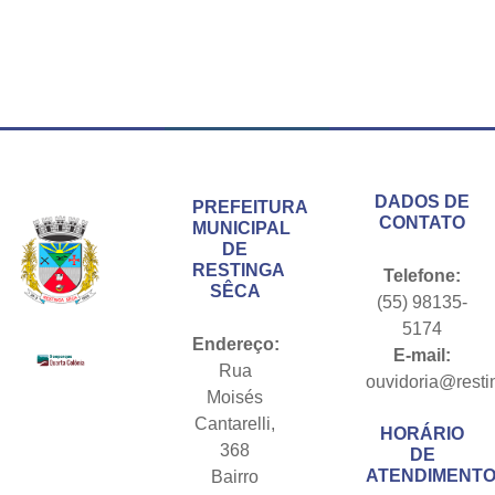
Conteúdo Rodapé
DADOS DE
PREFEITURA
CONTATO
MUNICIPAL
DE
RESTINGA
Telefone:
SÊCA
(55) 98135-
5174
Endereço:
E-mail:
Rua
ouvidoria@resti
Moisés
Cantarelli,
HORÁRIO
368
DE
ATENDIMENTO
Bairro