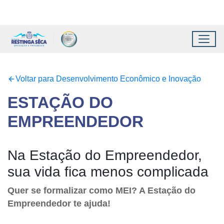
Topo do site
Ir para conteúdo principal
Todos os atalhos
Toggl
Conteúdo principal
Voltar para Desenvolvimento Econômico e Inovação
ESTAÇÃO DO
EMPREENDEDOR
Na Estação do Empreendedor,
sua vida fica menos complicada
Quer se formalizar como MEI? A Estação do
Empreendedor te ajuda!