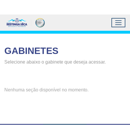
Topo do site
Ir para conteúdo principal
Todos os atalhos
Toggl
Prefeitura Municipal de 
Conteúdo principal
Conteúdo Principal
GABINETES
Selecione abaixo o gabinete que deseja acessar.
Nenhuma seção disponível no momento.
Conteúdo Rodapé