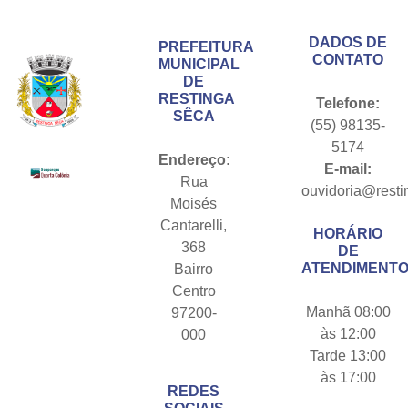
DADOS DE
PREFEITURA
CONTATO
MUNICIPAL
DE
RESTINGA
Telefone:
SÊCA
(55) 98135-
5174
Endereço:
E-mail:
Rua
ouvidoria@resti
Moisés
Cantarelli,
HORÁRIO
368
DE
ATENDIMENTO
Bairro
Centro
Manhã 08:00
97200-
às 12:00
000
Tarde 13:00
às 17:00
REDES