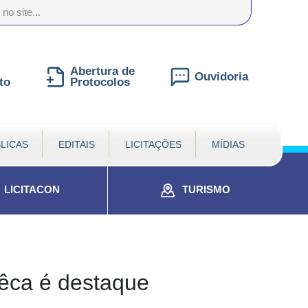
nte
te
al
Abertura de
Ouvidoria
to
Protocolos
LICAS
EDITAIS
LICITAÇÕES
MÍDIAS
LICITACON
TURISMO
êca é destaque