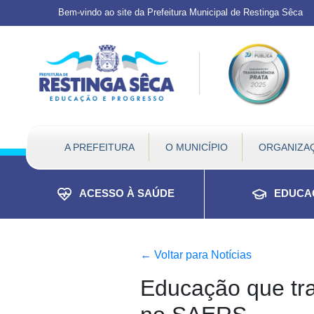
Topo do site
Ir para conteúdo principal
Todos os atalhos
Bem-vindo ao site da Prefeitura Municipal de Restinga Sêca
A PREFEITURA
O MUNICÍPIO
ORGANIZA
Prefeitura Municipal de 
Conteúdo principal
Conteúdo Principal
ACESSO À SAÚDE
EDUCA
←
Voltar para Notícias
Educação que tra