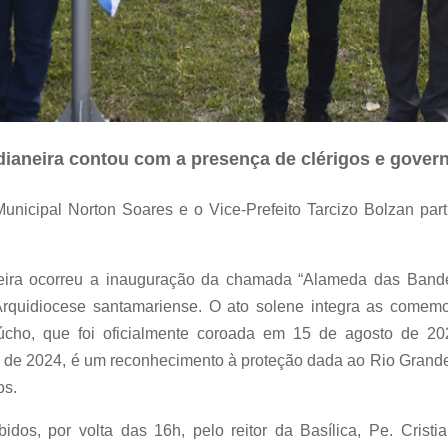
dianeira contou com a presença de clérigos e gover
o Municipal Norton Soares e o Vice-Prefeito Tarcizo Bolzan pa
eira ocorreu a inauguração da chamada “Alameda das Band
Arquidiocese santamariense. O ato solene integra as come
ho, que foi oficialmente coroada em 15 de agosto de 202
 de 2024, é um reconhecimento à proteção dada ao Rio Grande 
os.
bidos, por volta das 16h, pelo reitor da Basílica, Pe. Cris