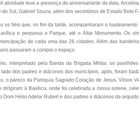
. A atividade teve a presença do aniversariante da data, Arceb
do Sul, Gabriel Souza, além dos secretários de Estado Beto F
 os fiéis que, no fim da tarde, acompanharam o hasteamento
 Basílica e perpassa o Parque, até o Altar Monumento. Os sí
emancipação de cada uma das 26 cidades. Além das bandeira
icano passaram a compor o espaço.
o, interpretado pela Banda da Brigada Militar, os pavilhões
 lado dos padres e diáconos dos municípios, após, foram bada
izo, o pároco da Paróquia Sagrado Coração de Jesus, Vilson Ven
e dirigiram à Basílica, onde foi celebrada a missa solene, c
 Dom Hélio Adelar Rubert e dos padres e diáconos da arquidi